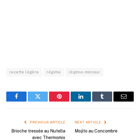
recette légère
régime
régime-minceur
Facebook
Twitter
Pinterest
LinkedIn
Tumblr
Email
PREVIOUS ARTICLE
NEXT ARTICLE
Brioche tressée au Nutella
Mojito au Concombre
avec Thermomix