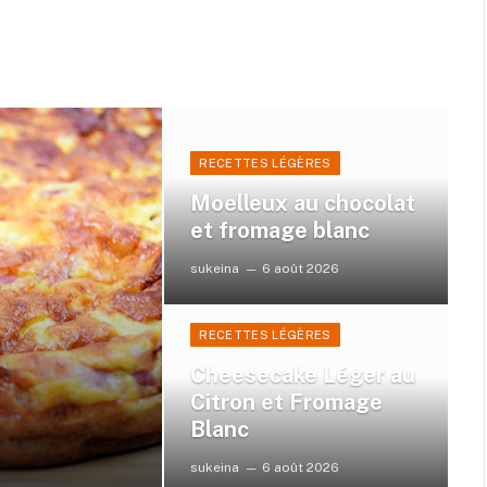
RECETTES LÉGÈRES
Moelleux au chocolat
et fromage blanc
sukeina
6 août 2026
RECETTES LÉGÈRES
Cheesecake Léger au
Citron et Fromage
Blanc
sukeina
6 août 2026