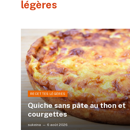
légères
RECETTES LÉGÈRES
Quiche sans pâte au thon et
courgettes
sukeina
6 août 2026