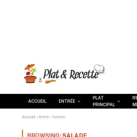
PLAT
R
ACCUEIL
ENTRÉE
PRINCIPAL
M
Accueil
»
Entré
»
Salade
BROWSING:
SALADE