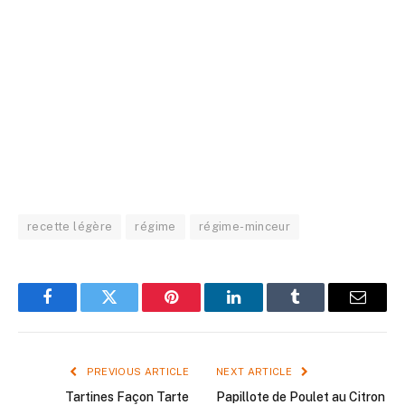
recette légère
régime
régime-minceur
Facebook
Twitter
Pinterest
LinkedIn
Tumblr
Email
PREVIOUS ARTICLE
NEXT ARTICLE
Tartines Façon Tarte
Papillote de Poulet au Citron