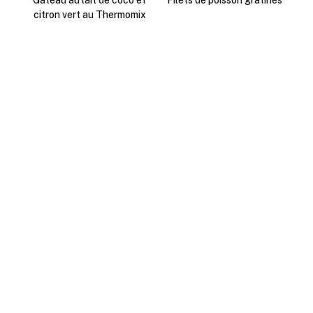
Gâteau au lait de coco et
Filets de poisson gratinés
citron vert au Thermomix