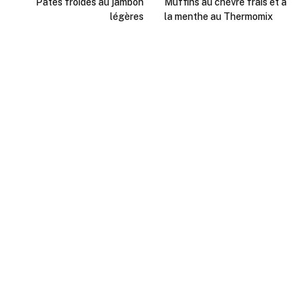
Pâtes froides au jambon
Muffins au chèvre frais et à
légères
la menthe au Thermomix