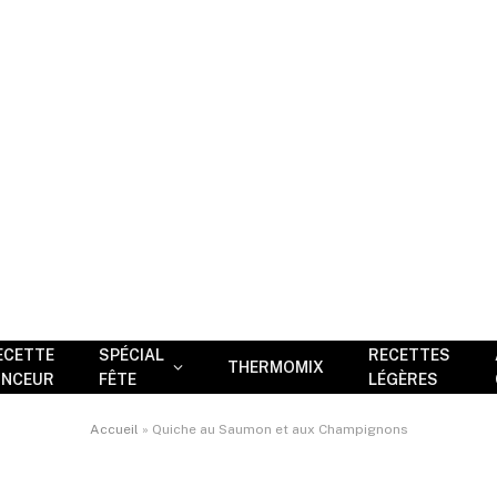
ECETTE
SPÉCIAL
RECETTES
THERMOMIX
INCEUR
FÊTE
LÉGÈRES
Accueil
»
Quiche au Saumon et aux Champignons