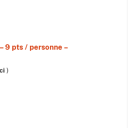
– 9 pts / personne –
ci
)