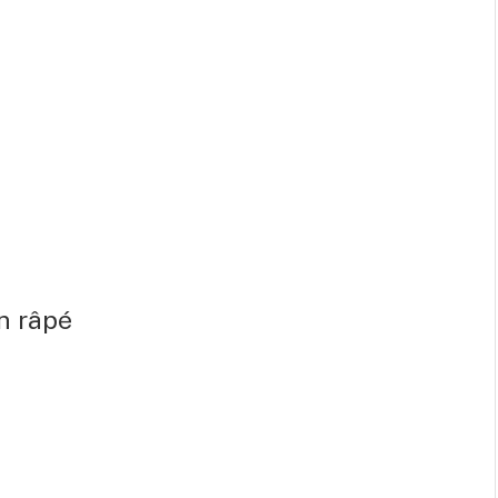
n râpé