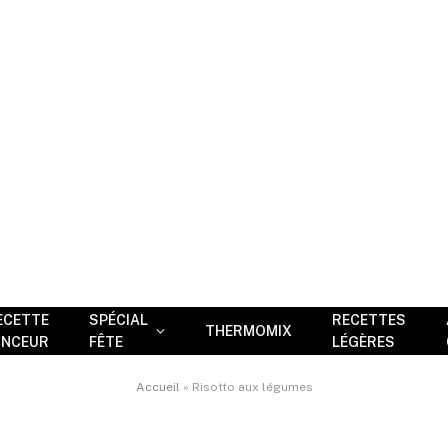
ECETTE
SPÉCIAL
RECETTES
THERMOMIX
INCEUR
FÊTE
LÉGÈRES
Accueil
»
Risotto aux légumes