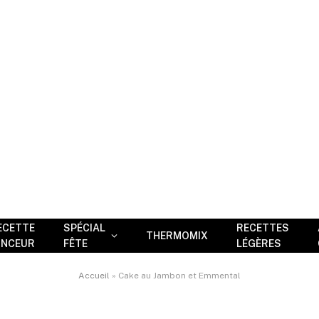
ECETTE
SPÉCIAL
RECETTES
THERMOMIX
INCEUR
FÊTE
LÉGÈRES
Accueil
»
Cake au Jambon et Emmental