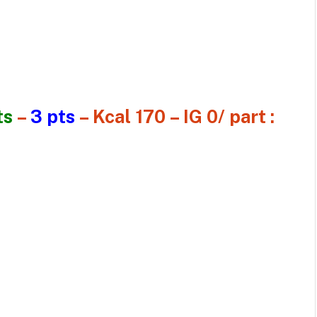
ts
–
3 pts
– Kcal 170 – IG 0/ part :