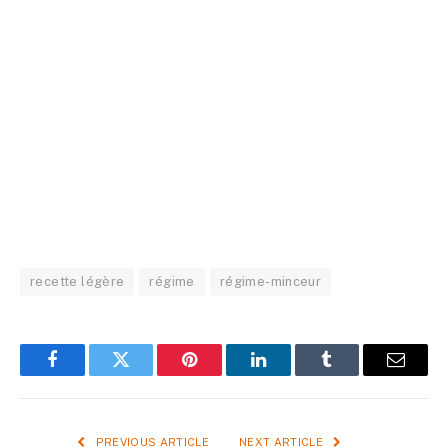
recette légère
régime
régime-minceur
Facebook
Twitter
Pinterest
LinkedIn
Tumblr
Email
PREVIOUS ARTICLE
NEXT ARTICLE