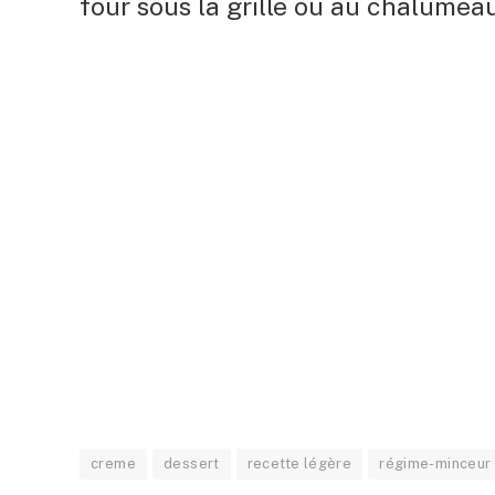
four sous la grille ou au chalumeau
creme
dessert
recette légère
régime-minceur