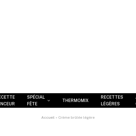
ECETTE
SPÉCIAL
RECETTES
THERMOMIX
INCEUR
FÊTE
LÉGÈRES
Accueil
»
Crème brûlée légère