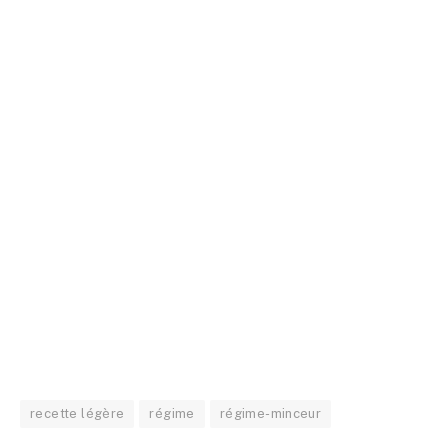
recette légère
régime
régime-minceur