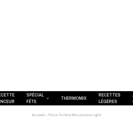
ECETTE
SPÉCIAL
RECETTES
THERMOMIX
INCEUR
FÊTE
LÉGÈRES
Accueil
»
Pizza Tortilla Mozzarella Light