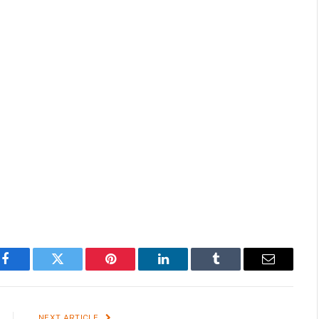
Facebook
Twitter
Pinterest
LinkedIn
Tumblr
Email
NEXT ARTICLE