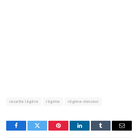
recette légère
régime
régime-minceur
Facebook
Twitter
Pinterest
LinkedIn
Tumblr
Email