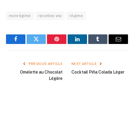
monrégime
recettes ww
régime
Facebook
Twitter
Pinterest
LinkedIn
Tumblr
Email
PREVIOUS ARTICLE
NEXT ARTICLE
Omelette au Chocolat
Cocktail Piña Colada Léger
Légère