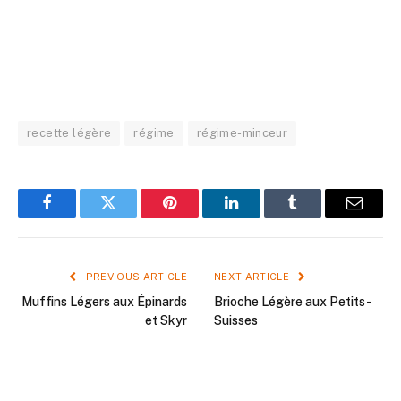
recette légère
régime
régime-minceur
Facebook
Twitter
Pinterest
LinkedIn
Tumblr
Email
PREVIOUS ARTICLE
NEXT ARTICLE
Muffins Légers aux Épinards
Brioche Légère aux Petits-
et Skyr
Suisses