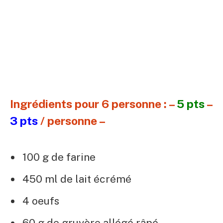
Ingrédients pour 6 personne : –
5 pts
–
3 pts
/ personne –
100 g de farine
450 ml de lait écrémé
4 oeufs
60 g de gruyère allégé râpé