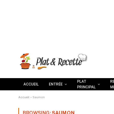
PLAT
R
ACCUEIL
ENTRÉE
PRINCIPAL
M
Accueil
»
Saumon
BROWSING:
SAUMON