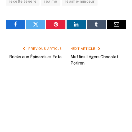
recette légère
régime
régime-minceur
Facebook
Twitter
Pinterest
LinkedIn
Tumblr
Email
PREVIOUS ARTICLE
NEXT ARTICLE
Bricks aux Épinards et Feta
Muffins Légers Chocolat
Potiron