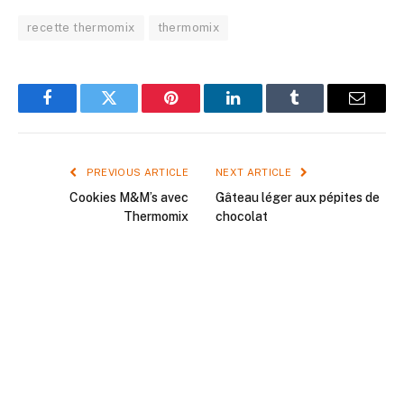
recette thermomix
thermomix
Facebook
Twitter
Pinterest
LinkedIn
Tumblr
Email
PREVIOUS ARTICLE
NEXT ARTICLE
Cookies M&M’s avec
Gâteau léger aux pépites de
Thermomix
chocolat