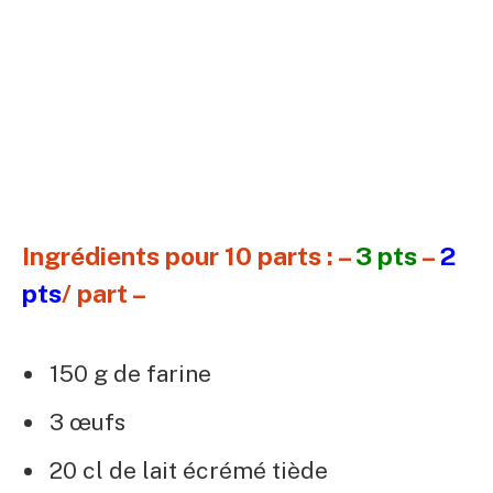
Ingrédients pour 10 parts : –
3 pts
–
2
pts
/ part –
150 g de farine
3 œufs
20 cl de lait écrémé tiède