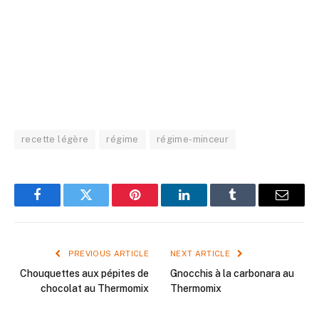
recette légère
régime
régime-minceur
Facebook
Twitter
Pinterest
LinkedIn
Tumblr
Email
PREVIOUS ARTICLE
NEXT ARTICLE
Chouquettes aux pépites de
Gnocchis à la carbonara au
chocolat au Thermomix
Thermomix