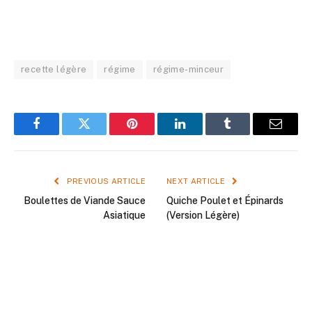
recette légère
régime
régime-minceur
Facebook
Twitter
Pinterest
LinkedIn
Tumblr
Email
PREVIOUS ARTICLE
NEXT ARTICLE
Boulettes de Viande Sauce
Quiche Poulet et Épinards
Asiatique
(Version Légère)