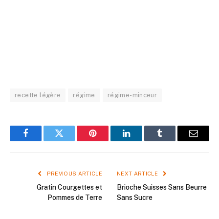
recette légère
régime
régime-minceur
Facebook
Twitter
Pinterest
LinkedIn
Tumblr
Email
PREVIOUS ARTICLE
NEXT ARTICLE
Gratin Courgettes et
Brioche Suisses Sans Beurre
Pommes de Terre
Sans Sucre