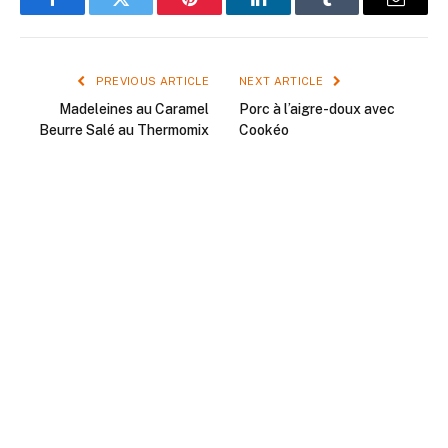
Facebook
Twitter
Pinterest
LinkedIn
Tumblr
Email
PREVIOUS ARTICLE
NEXT ARTICLE
Madeleines au Caramel
Porc à l’aigre-doux avec
Beurre Salé au Thermomix
Cookéo