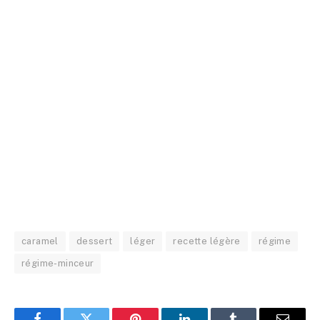
caramel
dessert
léger
recette légère
régime
régime-minceur