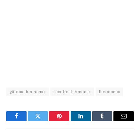
gâteau thermomix
recette thermomix
thermomix
Facebook
Twitter
Pinterest
LinkedIn
Tumblr
Email