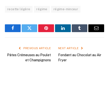
recette légère
régime
régime-minceur
Facebook
Twitter
Pinterest
LinkedIn
Tumblr
Email
PREVIOUS ARTICLE
NEXT ARTICLE
Pâtes Crémeuses au Poulet
Fondant au Chocolat au Air
et Champignons
Fryer