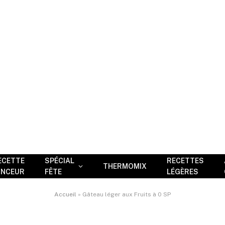
ECETTE
SPÉCIAL
RECETTES
THERMOMIX
INCEUR
FÊTE
LÉGÈRES
Accueil
»
Gâteau léger aux Fruits à 0 SP