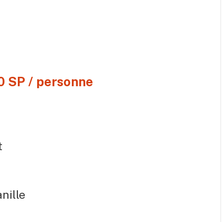
 0 SP / personne
t
anille