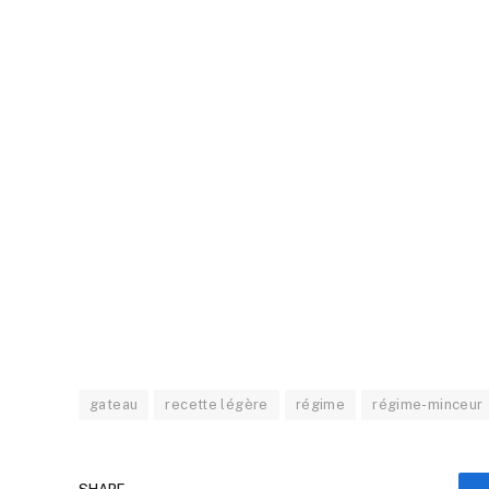
gateau
recette légère
régime
régime-minceur