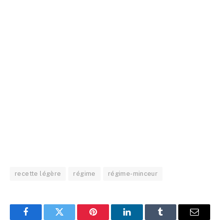
recette légère
régime
régime-minceur
Facebook
Twitter
Pinterest
LinkedIn
Tumblr
Email