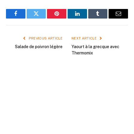
Facebook
Twitter
Pinterest
LinkedIn
Tumblr
Email
PREVIOUS ARTICLE
NEXT ARTICLE
Salade de poivron légère
Yaourt à la grecque avec
Thermomix