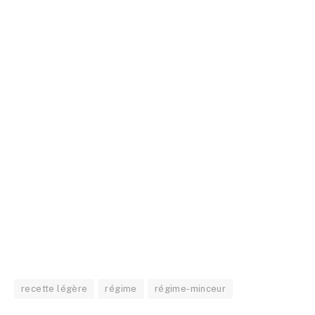
recette légère
régime
régime-minceur