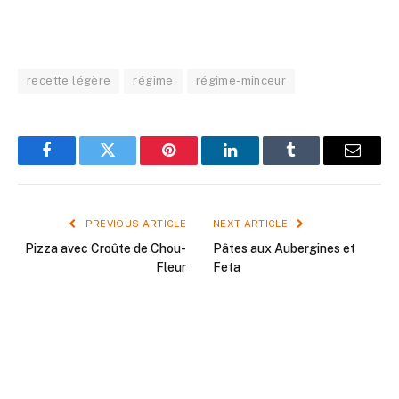
recette légère
régime
régime-minceur
Facebook
Twitter
Pinterest
LinkedIn
Tumblr
Email
PREVIOUS ARTICLE
NEXT ARTICLE
Pizza avec Croûte de Chou-
Pâtes aux Aubergines et
Fleur
Feta