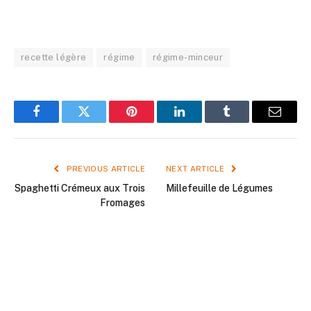
recette légère
régime
régime-minceur
Facebook
Twitter
Pinterest
LinkedIn
Tumblr
Email
PREVIOUS ARTICLE
NEXT ARTICLE
Spaghetti Crémeux aux Trois
Millefeuille de Légumes
Fromages