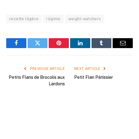
recette légère
régime
weight watchers
Facebook
Twitter
Pinterest
LinkedIn
Tumblr
Email
PREVIOUS ARTICLE
NEXT ARTICLE
Petits Flans de Brocolis aux
Petit Flan Pâtissier
Lardons