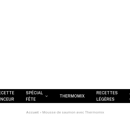
ECETTE
SPÉCIAL
RECETTES
THERMOMIX
INCEUR
FÊTE
LÉGÈRES
Accueil
»
Mousse de saumon avec Thermomix