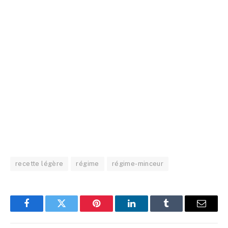
recette légère
régime
régime-minceur
Facebook
Twitter
Pinterest
LinkedIn
Tumblr
Email