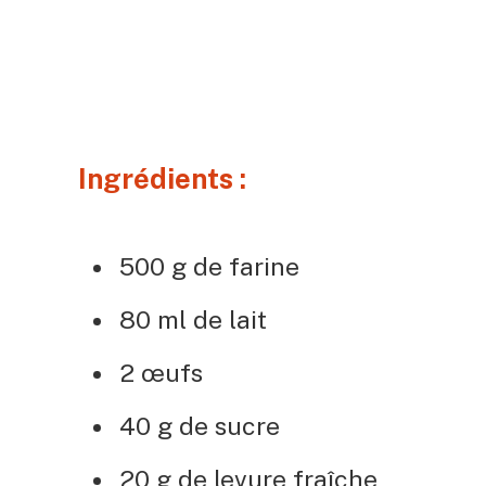
Ingrédients :
500 g de farine
80 ml de lait
2 œufs
40 g de sucre
20 g de levure fraîche