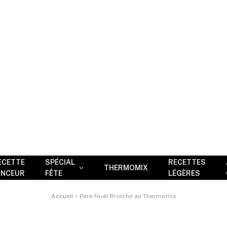
ECETTE
SPÉCIAL
RECETTES
THERMOMIX
INCEUR
FÊTE
LÉGÈRES
Accueil
»
Père Noël Brioché au Thermomix