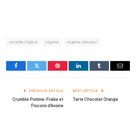
recette légère
régime
régime-minceur
Facebook
Twitter
Pinterest
LinkedIn
Tumblr
Email
PREVIOUS ARTICLE
NEXT ARTICLE
Crumble Pomme-Fraise et
Tarte Chocolat Orange
Flocons d’Avoine