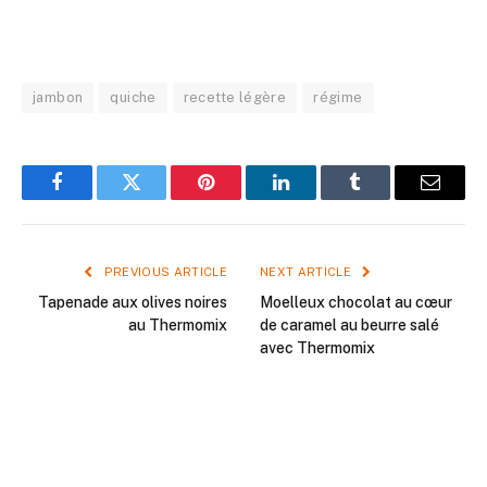
jambon
quiche
recette légère
régime
Facebook
Twitter
Pinterest
LinkedIn
Tumblr
Email
PREVIOUS ARTICLE
NEXT ARTICLE
Tapenade aux olives noires
Moelleux chocolat au cœur
au Thermomix
de caramel au beurre salé
avec Thermomix