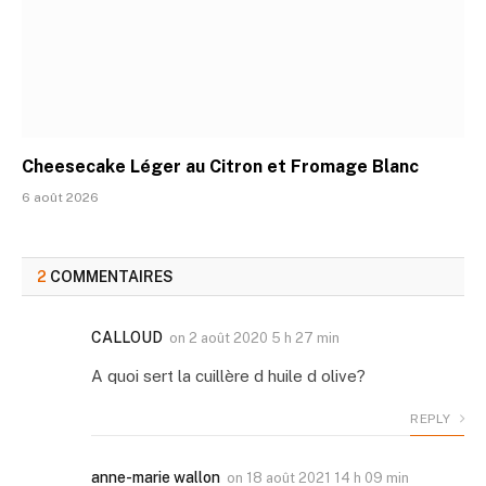
Cheesecake Léger au Citron et Fromage Blanc
6 août 2026
2
COMMENTAIRES
CALLOUD
on
2 août 2020 5 h 27 min
A quoi sert la cuillère d huile d olive?
REPLY
anne-marie wallon
on
18 août 2021 14 h 09 min