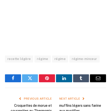
recette légère
régime
régime
régime-minceur
Facebook
Twitter
Pinterest
LinkedIn
Tumblr
Email
PREVIOUS ARTICLE
NEXT ARTICLE
Croquettes de morue et
muffins légers sans farine
courgettes au Thermomix
aux myrtilles