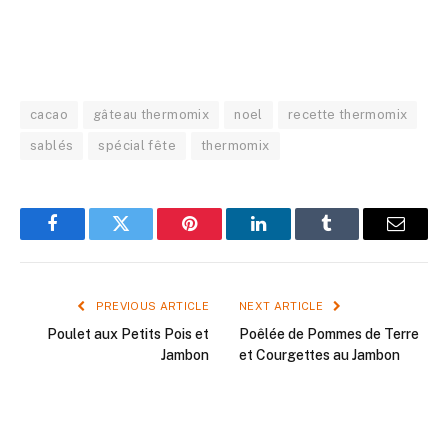
cacao
gâteau thermomix
noel
recette thermomix
sablés
spécial fête
thermomix
Facebook
Twitter
Pinterest
LinkedIn
Tumblr
Email
PREVIOUS ARTICLE
NEXT ARTICLE
Poulet aux Petits Pois et
Poêlée de Pommes de Terre
Jambon
et Courgettes au Jambon