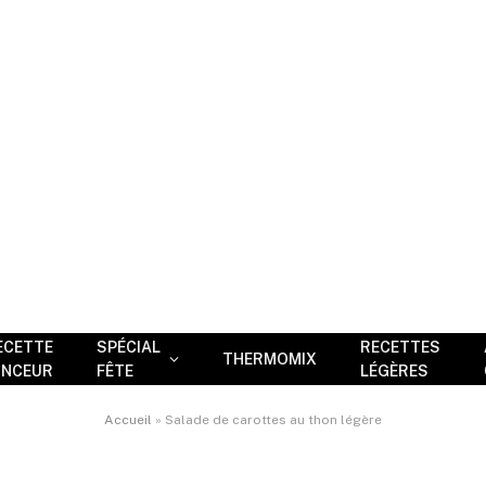
ECETTE
SPÉCIAL
RECETTES
THERMOMIX
INCEUR
FÊTE
LÉGÈRES
Accueil
»
Salade de carottes au thon légère