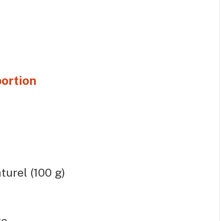
portion
turel (100 g)
ve