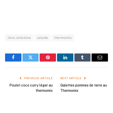
chou coleslaw
salade
thermomix
Facebook
Twitter
Pinterest
LinkedIn
Tumblr
Email
PREVIOUS ARTICLE
NEXT ARTICLE
Poulet coco curry léger au
Galettes pommes de terre au
thermomix
Thermomix