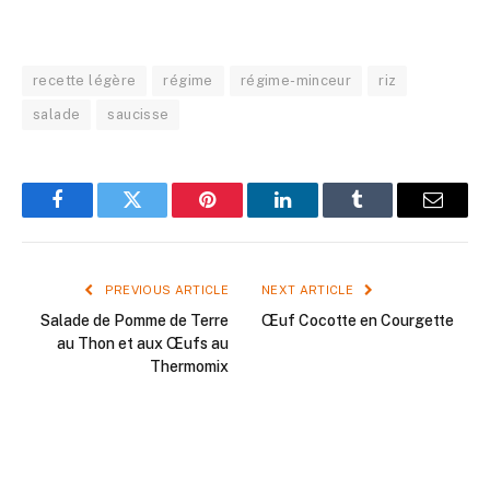
recette légère
régime
régime-minceur
riz
salade
saucisse
Facebook
Twitter
Pinterest
LinkedIn
Tumblr
Email
PREVIOUS ARTICLE
NEXT ARTICLE
Salade de Pomme de Terre
Œuf Cocotte en Courgette
au Thon et aux Œufs au
Thermomix