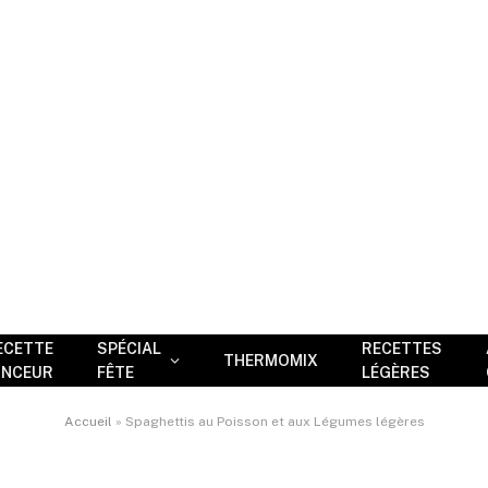
ECETTE
SPÉCIAL
RECETTES
THERMOMIX
INCEUR
FÊTE
LÉGÈRES
Accueil
»
Spaghettis au Poisson et aux Légumes légères