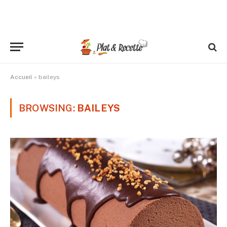
Accueil
»
baileys
BROWSING:
BAILEYS