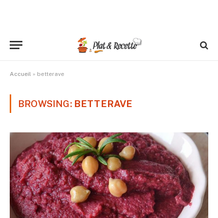
Accueil
»
betterave
BROWSING:
BETTERAVE