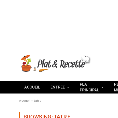
PLAT
R
ACCUEIL
ENTRÉE
PRINCIPAL
M
Accueil
»
tatre
BROWSING:
TATRE