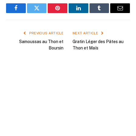
Facebook
Twitter
Pinterest
LinkedIn
Tumblr
Email
PREVIOUS ARTICLE
NEXT ARTICLE
Samoussas au Thon et
Gratin Léger des Pâtes au
Boursin
Thon et Maïs