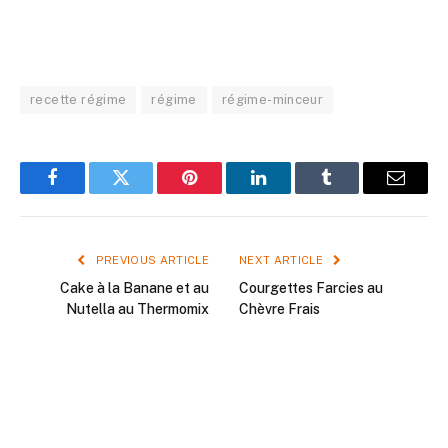
recette régime
régime
régime-minceur
Facebook
Twitter
Pinterest
LinkedIn
Tumblr
Email
PREVIOUS ARTICLE
NEXT ARTICLE
Cake à la Banane et au
Courgettes Farcies au
Nutella au Thermomix
Chèvre Frais