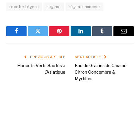
recette légère
régime
régime-minceur
Facebook
Twitter
Pinterest
LinkedIn
Tumblr
Email
PREVIOUS ARTICLE
NEXT ARTICLE
Haricots Verts Sautés à
Eau de Graines de Chia au
l’Asiatique
Citron Concombre &
Myrtilles